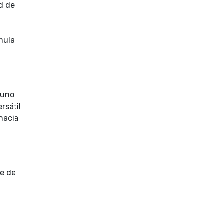
d de
mula
 uno
rsátil
 hacia
ie de