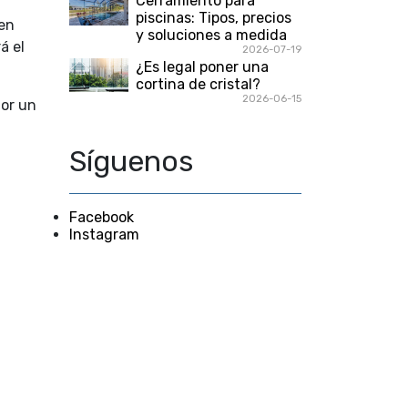
Cerramiento para
piscinas: Tipos, precios
ten
y soluciones a medida
á el
2026-07-19
¿Es legal poner una
cortina de cristal?
2026-06-15
or un
Síguenos
Facebook
Instagram