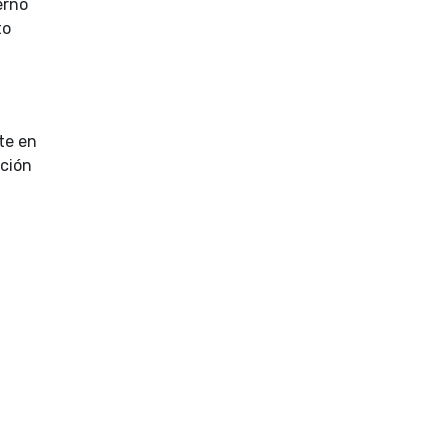
erno
to
te en
ción